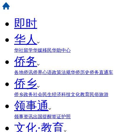
即时
华人
华社
留学
华媒
移民
华助中心
侨务
各地侨讯
侨界心语
政策法规
华侨历史
侨务直通车
侨乡
侨乡政务
社会民生
经济科技
文化教育
民俗旅游
领事通
领事资讯
出国提醒
签证护照
文化·教育