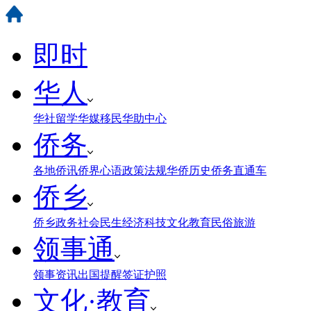
即时
华人
华社
留学
华媒
移民
华助中心
侨务
各地侨讯
侨界心语
政策法规
华侨历史
侨务直通车
侨乡
侨乡政务
社会民生
经济科技
文化教育
民俗旅游
领事通
领事资讯
出国提醒
签证护照
文化·教育