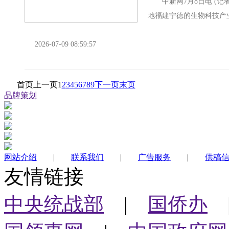
中新网7月8日电 (记
地福建宁德的生物科技产
天然健康产品产业链的“回归”
2026-07-09 08:59:57
首页
上一页
1
2
3
4
5
6
7
8
9
下一页
末页
品牌策划
网站介绍
|
联系我们
|
广告服务
|
供稿
友情链接
中央统战部
|
国侨办