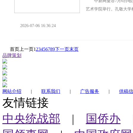
中新网曼谷7月6日电(李
艺术学院举行。孔敬大学校
与泰国中文教育发展”...
2026-07-06 16:36:24
首页
上一页
1
2
3
4
5
6
7
8
9
下一页
末页
品牌策划
网站介绍
|
联系我们
|
广告服务
|
供稿
友情链接
中央统战部
|
国侨办