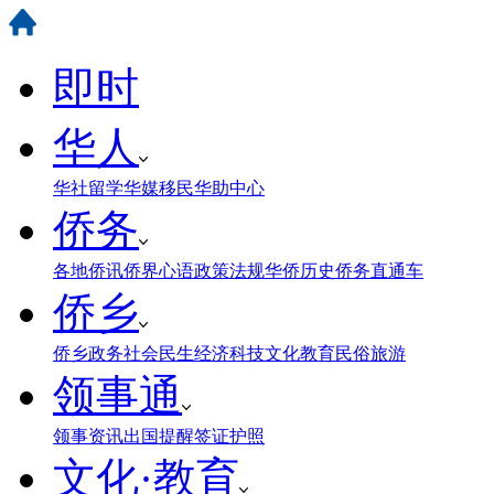
即时
华人
华社
留学
华媒
移民
华助中心
侨务
各地侨讯
侨界心语
政策法规
华侨历史
侨务直通车
侨乡
侨乡政务
社会民生
经济科技
文化教育
民俗旅游
领事通
领事资讯
出国提醒
签证护照
文化·教育