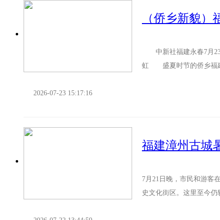
（侨乡新貌）
中新社福建永春7月23
虹 盛夏时节的侨乡福建
创园吸引不少研学团队参观
2026-07-23 15:17:16
福建漳州古城
7月21日晚，市民和游
史文化街区。这里至今仍
城、以桥为门”的筑城形制和