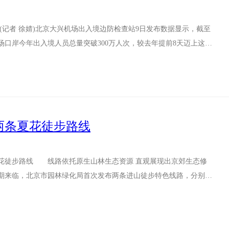
(记者 徐婧)北京大兴机场出入境边防检查站9日发布数据显示，截至
场口岸今年出入境人员总量突破300万人次，较去年提前8天迈上这一
.
两条夏花徒步路线
徒步路线 线路依托原生山林生态资源 直观展现出京郊生态修
来临，北京市园林绿化局首次发布两条进山徒步特色线路，分别位
山区大安山林...