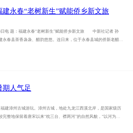
福建永春“老树新生”赋能侨乡新文旅
日电 题：福建永春“老树新生”赋能侨乡新文旅 中新社记者 孙
永春县茶香袅袅、醋韵悠悠。连日来，位于永春县城的侨新老醋文
体验，...
暑期人气足
客在福建漳州古城游玩。漳州古城，地处九龙江西溪北岸，是国家级历
较完整地保留着唐宋以来“枕三台、襟两河”的自然风貌，“以河为
“九街十...