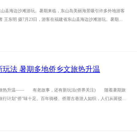
省东山县海边沙滩游玩。暑期来临，东山岛美丽海景吸引许多外地游客
 王东明 摄7月23日，游客在福建省东山县海边沙滩游玩。暑期来
多外地...
新玩法 暑期多地侨乡文旅热升温
热升温—— 有老故事，还有新玩法(侨界关注) 随着暑期旅
旅行计划“侨”味十足。百年骑楼、侨厝古巷游人如织，人们从斑驳的
重洋的岁...