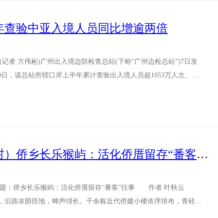
年查验中亚入境人员同比增逾两倍
记者 方伟彬)广州出入境边防检查总站(下称“广州边检总站”)7日发
0日，该总站所辖口岸上半年累计查验出入境人员超1053万人次、交
（走进中国乡村）侨乡长乐猴屿：活化侨厝留存“番客”往事
：侨乡长乐猴屿：活化侨厝留存“番客”往事 作者 叶秋云
，沿路浓荫匝地，蝉声绵长。千余栋近代侨建小楼依序排布，青砖黛
韵。...