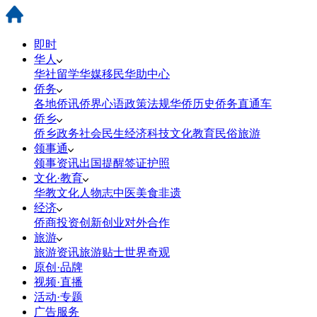
即时
华人
华社
留学
华媒
移民
华助中心
侨务
各地侨讯
侨界心语
政策法规
华侨历史
侨务直通车
侨乡
侨乡政务
社会民生
经济科技
文化教育
民俗旅游
领事通
领事资讯
出国提醒
签证护照
文化·教育
华教
文化
人物志
中医
美食
非遗
经济
侨商投资
创新创业
对外合作
旅游
旅游资讯
旅游贴士
世界奇观
原创·品牌
视频·直播
活动·专题
广告服务