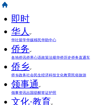
即时
华人
华社
留学
华媒
移民
华助中心
侨务
各地侨讯
侨界心语
政策法规
华侨历史
侨务直通车
侨乡
侨乡政务
社会民生
经济科技
文化教育
民俗旅游
领事通
领事资讯
出国提醒
签证护照
文化·教育