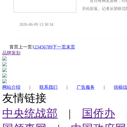
近日有网友反映，6月6
关站折返。记者从国铁沈
将途经的沪昆铁路大龙至贵
2026-06-09 13:30:34
首页
上一页
1
2
3
4
5
6
7
8
9
下一页
末页
品牌策划
网站介绍
|
联系我们
|
广告服务
|
供稿
友情链接
中央统战部
|
国侨办