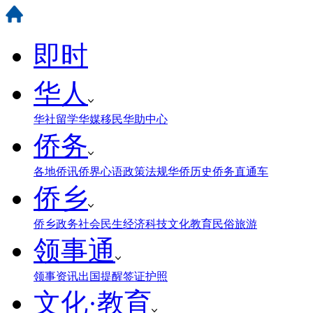
即时
华人
华社
留学
华媒
移民
华助中心
侨务
各地侨讯
侨界心语
政策法规
华侨历史
侨务直通车
侨乡
侨乡政务
社会民生
经济科技
文化教育
民俗旅游
领事通
领事资讯
出国提醒
签证护照
文化·教育