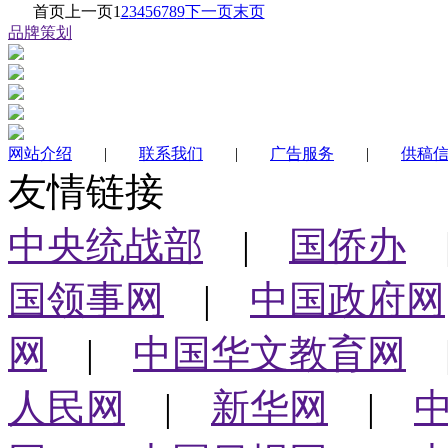
首页
上一页
1
2
3
4
5
6
7
8
9
下一页
末页
品牌策划
网站介绍
|
联系我们
|
广告服务
|
供稿
友情链接
中央统战部
|
国侨办
国领事网
|
中国政府网
网
|
中国华文教育网
人民网
|
新华网
|