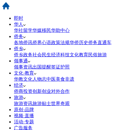
即时
华人
华社
留学
华媒
移民
华助中心
侨务
各地侨讯
侨界心语
政策法规
华侨历史
侨务直通车
侨乡
侨乡政务
社会民生
经济科技
文化教育
民俗旅游
领事通
领事资讯
出国提醒
签证护照
文化·教育
华教
文化
人物志
中医
美食
非遗
经济
侨商投资
创新创业
对外合作
旅游
旅游资讯
旅游贴士
世界奇观
原创·品牌
视频·直播
活动·专题
广告服务