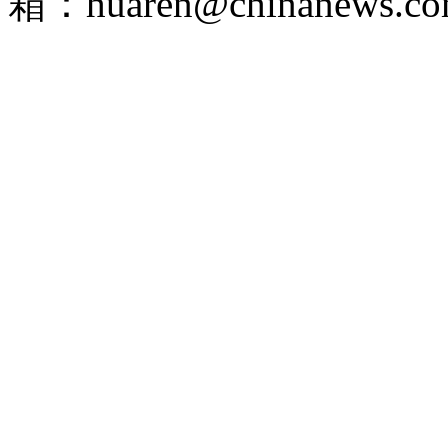
箱：huaren@chinanews.co