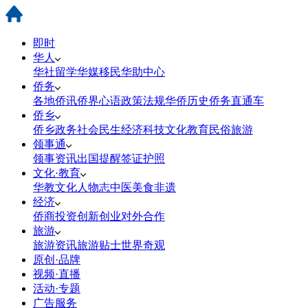
即时
华人
华社
留学
华媒
移民
华助中心
侨务
各地侨讯
侨界心语
政策法规
华侨历史
侨务直通车
侨乡
侨乡政务
社会民生
经济科技
文化教育
民俗旅游
领事通
领事资讯
出国提醒
签证护照
文化·教育
华教
文化
人物志
中医
美食
非遗
经济
侨商投资
创新创业
对外合作
旅游
旅游资讯
旅游贴士
世界奇观
原创·品牌
视频·直播
活动·专题
广告服务