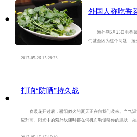
外国人称吃香
海外网5月25日电香菜
们甚至因为这个问题，拉
咸党早已打得水火不容，五
2017-05-26 15:28:23
打响“防晒”持久战
春暖花开过后，骄阳似火的夏天正在向我们袭来。当气温逐
应升高。阳光中的紫外线随时都在伺机而动侵略你的肌肤，如果